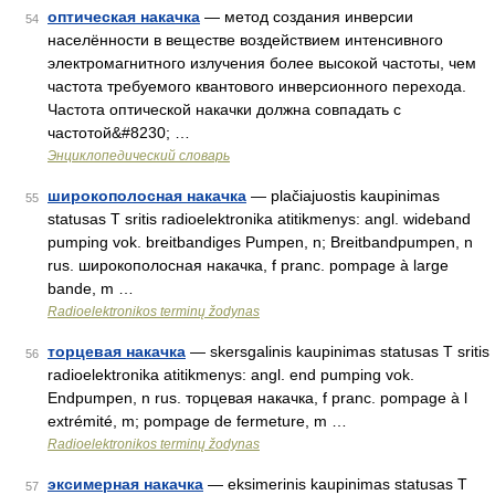
оптическая накачка
— метод создания инверсии
54
населённости в веществе воздействием интенсивного
электромагнитного излучения более высокой частоты, чем
частота требуемого квантового инверсионного перехода.
Частота оптической накачки должна совпадать с
частотой&#8230; …
Энциклопедический словарь
широкополосная накачка
— plačiajuostis kaupinimas
55
statusas T sritis radioelektronika atitikmenys: angl. wideband
pumping vok. breitbandiges Pumpen, n; Breitbandpumpen, n
rus. широкополосная накачка, f pranc. pompage à large
bande, m …
Radioelektronikos terminų žodynas
торцевая накачка
— skersgalinis kaupinimas statusas T sritis
56
radioelektronika atitikmenys: angl. end pumping vok.
Endpumpen, n rus. торцевая накачка, f pranc. pompage à l
extrémité, m; pompage de fermeture, m …
Radioelektronikos terminų žodynas
эксимерная накачка
— eksimerinis kaupinimas statusas T
57