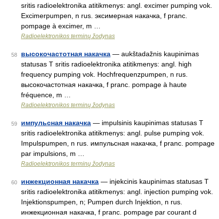
sritis radioelektronika atitikmenys: angl. excimer pumping vok.
Excimerpumpen, n rus. эксимерная накачка, f pranc.
pompage à excimer, m …
Radioelektronikos terminų žodynas
высокочастотная накачка
— aukštadažnis kaupinimas
58
statusas T sritis radioelektronika atitikmenys: angl. high
frequency pumping vok. Hochfrequenzpumpen, n rus.
высокочастотная накачка, f pranc. pompage à haute
fréquence, m …
Radioelektronikos terminų žodynas
импульсная накачка
— impulsinis kaupinimas statusas T
59
sritis radioelektronika atitikmenys: angl. pulse pumping vok.
Impulspumpen, n rus. импульсная накачка, f pranc. pompage
par impulsions, m …
Radioelektronikos terminų žodynas
инжекционная накачка
— injekcinis kaupinimas statusas T
60
sritis radioelektronika atitikmenys: angl. injection pumping vok.
Injektionspumpen, n; Pumpen durch Injektion, n rus.
инжекционная накачка, f pranc. pompage par courant d