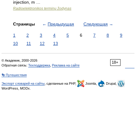
injection, m …
Radioelektronikos terminų žodynas
Страницы
←
Предыдущая
Следующая
→
1
2
3
4
5
6
7
8
9
10
11
12
13
© Академик, 2000-2026
18+
Обратная связь:
Техподдержка
,
Реклама на сайте
👣 Путешествия
Экспорт словарей на сайты
, сделанные на PHP,
Joomla,
Drupal,
WordPress, MODx.